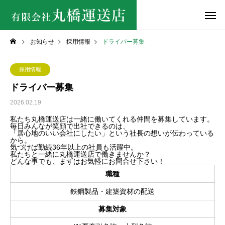
お知らせ
採用情報
ドライバー募集
採用情報
ドライバー募集
2026.02.19
私たち丸橋運送店は一緒に働いてくれる仲間を募集しています。
毎日みんなが笑顔で出社できるのは、
「居心地のいい会社にしたい」という社長の想いが伝わっている
から。
気づけば勤続36年以上の社員も活躍中。
私たちと一緒に丸橋運送店で働きませんか？
どんな事でも、まずはお気軽にお問合せ下さい！
職種
鉄鋼製品・建築資材の配送
募集対象